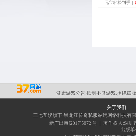
元宝轻松到手
|
健康游戏公告:
抵制不良游戏,拒绝盗版
关于我们
三七互娱旗下·黑龙江传奇私服站玩网络科技有
新广出审[2017]5872 号
|
著作权人:深
出版单