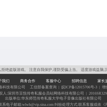
,拒绝盗版游戏。 注意自我保护,谨防受骗上当。 适度游戏益脑,
于我们
商务合作
客服中心
招聘信息
家长
络科技有限公司
工信部备案查询
|
皖ICP备12015706号-3
|
增
权人:深圳市豆悦传奇私服会员站网络科技有限公司
|
2016SR329
出版单位:华东师范传奇私服大学电子音像出版社有限公司
电子邮箱:wlwh@vip.sina.com 纠纷处理方式:联系客服或