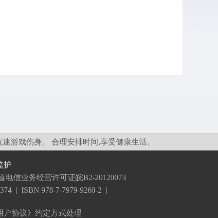
沉迷游戏伤身。 合理安排时间,享受健康生活。
监护
值电信业务经营许可证皖B2-20120073
374
|
ISBN 978-7-7979-9260-2
|
依《用户协议》约定方式处理