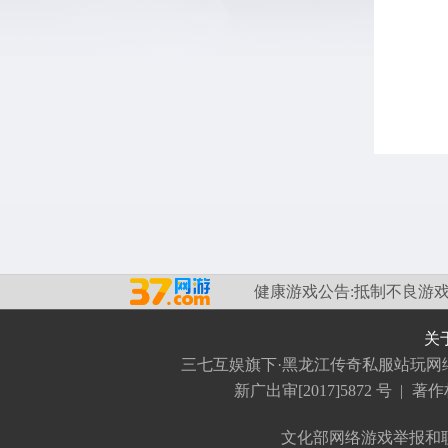
健康游戏公告:
抵制不良游戏
关
三七互娱旗下·黑龙江传奇私服站玩网
新广出审[2017]5872 号
|
著作
文化部网络游戏举报和联系