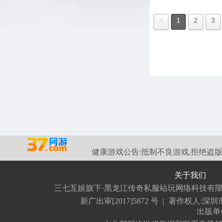
<
1
2
3
健康游戏公告:
抵制不良游戏,拒绝盗版
关于我们
三七互娱旗下·黑龙江传奇私服站玩网络科技有
新广出审[2017]5872 号
|
著作权人:深
出版单